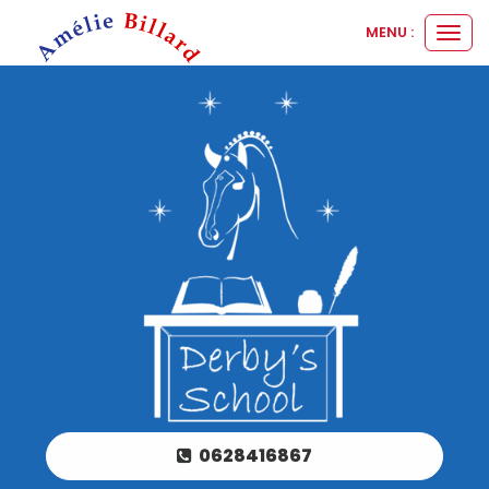
MENU :
Ouvr
le
men
0628416867